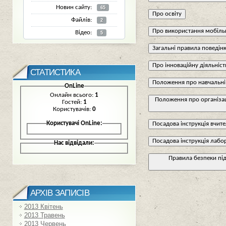
Новин сайту:
65
Про освіту
Файлів:
2
Про використання мобільн
Відео:
5
Загальні правила поведінк
Про інноваційну діяльніст
СТАТИСТИКА
Положення про навчальні 
OnLine
Онлайн всього:
1
Положення про організац
Гостей:
1
Користувачів:
0
Користувачі OnLine:
Посадова інструкція вчите
Посадова інструкція лабо
Нас відвідали:
Правила безпеки під
АРХІВ ЗАПИСІВ
2013 Квітень
2013 Травень
2013 Червень