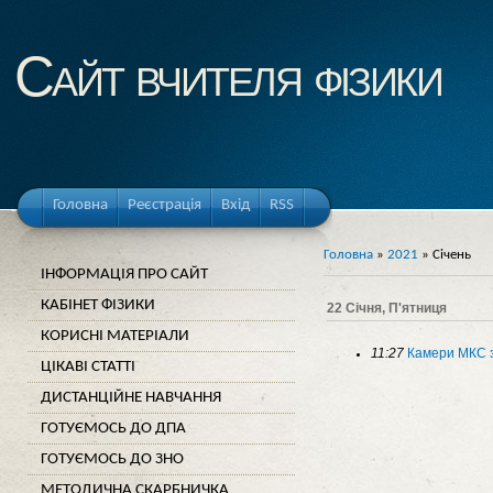
Cайт вчителя фізики
Головна
Реєстрація
Вхід
RSS
Головна
»
2021
»
Січень
ІНФОРМАЦІЯ ПРО САЙТ
КАБІНЕТ ФІЗИКИ
22 Січня, П'ятниця
КОРИСНІ МАТЕРІАЛИ
11:27
Камери МКС з
ЦІКАВІ СТАТТІ
ДИСТАНЦІЙНЕ НАВЧАННЯ
ГОТУЄМОСЬ ДО ДПА
ГОТУЄМОСЬ ДО ЗНО
МЕТОДИЧНА СКАРБНИЧКА