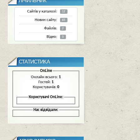
ЛІЧИЛЬНИК
Сайтів у каталозі:
12
Новин сайту:
65
Файлів:
2
Відео:
5
СТАТИСТИКА
OnLine
Онлайн всього:
1
Гостей:
1
Користувачів:
0
Користувачі OnLine:
Нас відвідали: