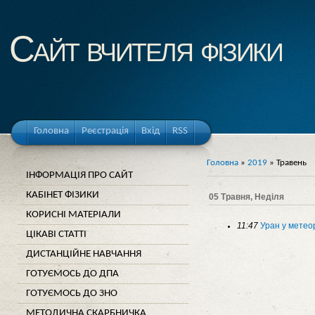
Cайт вчителя фізики
Головна
Реєстрація
Вхід
RSS
Головна
»
2019
»
Травень
ІНФОРМАЦІЯ ПРО САЙТ
КАБІНЕТ ФІЗИКИ
05 Травня, Неділя
КОРИСНІ МАТЕРІАЛИ
11:47
Уран у метео
ЦІКАВІ СТАТТІ
ДИСТАНЦІЙНЕ НАВЧАННЯ
ГОТУЄМОСЬ ДО ДПА
ГОТУЄМОСЬ ДО ЗНО
МЕТОДИЧНА СКАРБНИЧКА