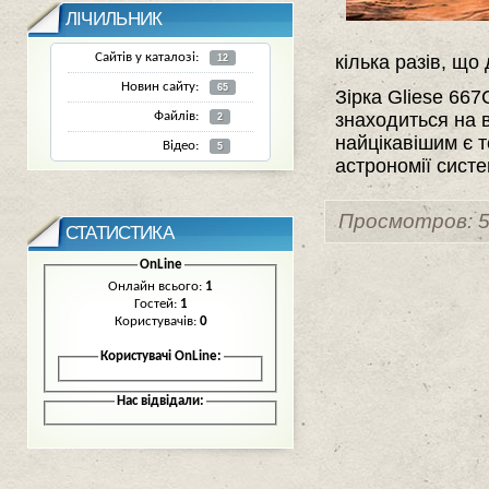
ЛІЧИЛЬНИК
Сайтів у каталозі:
кілька разів, що
12
Новин сайту:
65
Зірка Gliese 667
знаходиться на в
Файлів:
2
найцікавішим є т
Відео:
5
астрономії систе
Просмотров: 5
СТАТИСТИКА
OnLine
Онлайн всього:
1
Гостей:
1
Користувачів:
0
Користувачі OnLine:
Нас відвідали: