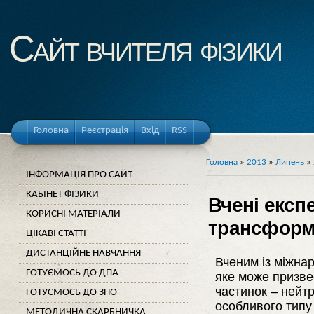
Cайт вчителя фізики
Головна
Реєстрація
Вхід
RSS
Головна
»
2013
»
Липень
»
ІНФОРМАЦІЯ ПРО САЙТ
КАБІНЕТ ФІЗИКИ
Вчені експ
КОРИСНІ МАТЕРІАЛИ
трансформ
ЦІКАВІ СТАТТІ
ДИСТАНЦІЙНЕ НАВЧАННЯ
Вченим із міжна
ГОТУЄМОСЬ ДО ДПА
яке може призве
частинок – нейт
ГОТУЄМОСЬ ДО ЗНО
особливого типу
МЕТОДИЧНА СКАРБНИЧКА