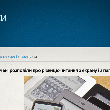
ки
ловна
»
2016
»
Травень
»
15
чені розповіли про різницю читання з екрану і з па