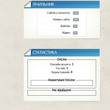
ЛІЧИЛЬНИК
Сайтів у каталозі:
12
Новин сайту:
65
Файлів:
2
Відео:
5
СТАТИСТИКА
OnLine
Онлайн всього:
1
Гостей:
1
Користувачів:
0
Користувачі OnLine:
Нас відвідали: